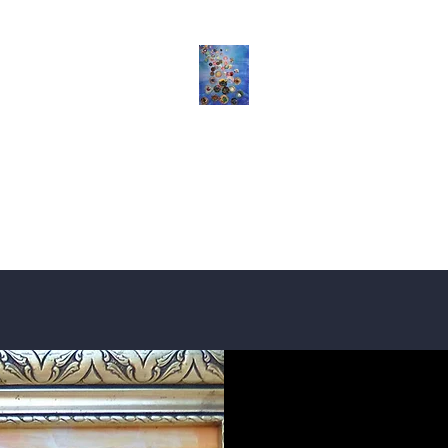
Richi's
malART
der erste Funke
Werke Seite 1
Werke bis Juli 2018)
Werke Seite 