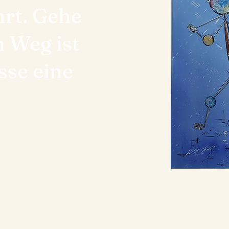
hrt. Gehe
n Weg ist
sse eine