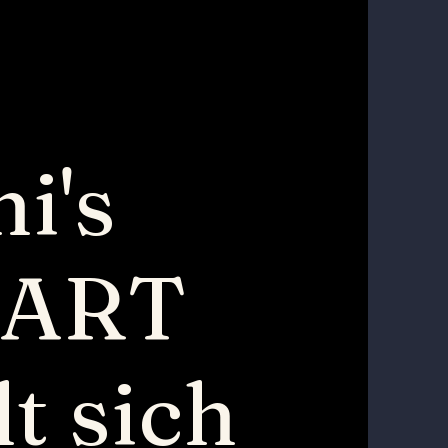
i's
lART
lt sich