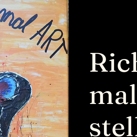
Rich
ma
stel